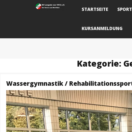
Skip
to
STARTSEITE
SPOR
content
KURSANMELDUNG
Kategorie:
G
Wassergymnastik / Rehabilitationssport 