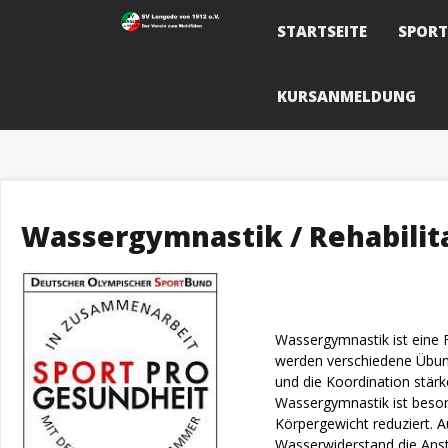
Skip
to
STARTSEITE
SPOR
content
KURSANMELDUNG
Wassergymnastik / Rehabilitat
Wassergymnastik ist eine F
werden verschiedene Übung
und die Koordination stärk
Wassergymnastik ist beson
Körpergewicht reduziert. 
Wasserwiderstand die Ans