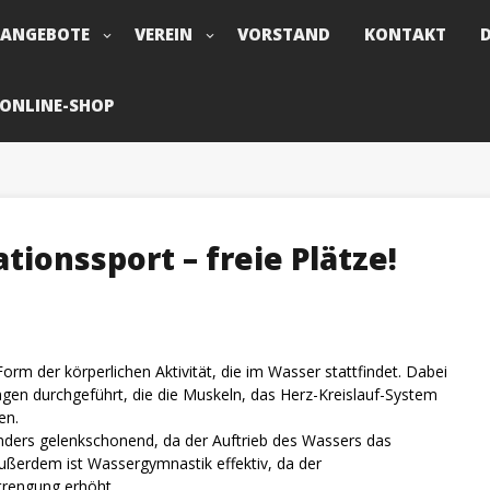
TANGEBOTE
VEREIN
VORSTAND
KONTAKT
ONLINE-SHOP
ionssport – freie Plätze!
orm der körperlichen Aktivität, die im Wasser stattfindet. Dabei
en durchgeführt, die die Muskeln, das Herz-Kreislauf-System
en.
ders gelenkschonend, da der Auftrieb des Wassers das
Außerdem ist Wassergymnastik effektiv, da der
trengung erhöht.