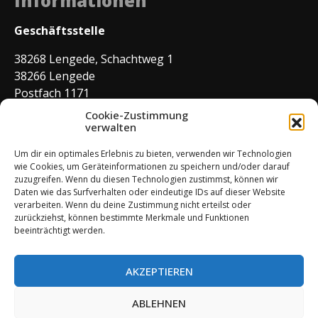
Informationen
Geschäftsstelle
38268 Lengede, Schachtweg 1
38266 Lengede
Postfach 1171
Tel. Büro 05344–7650
Cookie-Zustimmung
E-Mail:
verwalten
buero@sv-lengede.de
Tel. Gaststätte 05344–7650
Um dir ein optimales Erlebnis zu bieten, verwenden wir Technologien
wie Cookies, um Geräteinformationen zu speichern und/oder darauf
zuzugreifen. Wenn du diesen Technologien zustimmst, können wir
Daten wie das Surfverhalten oder eindeutige IDs auf dieser Website
Geschäftszeiten
verarbeiten. Wenn du deine Zustimmung nicht erteilst oder
zurückziehst, können bestimmte Merkmale und Funktionen
Montag: 09:00 – 11:00 Uhr
beeinträchtigt werden.
Mittwoch: 14:00 – 17:00 Uhr
Donnerstag: 09:00 – 11:00 Uhr
AKZEPTIEREN
ABLEHNEN