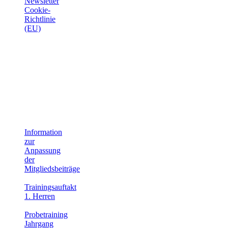
Newsletter
Cookie-
Richtlinie
(EU)
Sponsoren
Aktuelles
Information
zur
Anpassung
der
Mitgliedsbeiträge
28. Juli 2026
Trainingsauftakt
1. Herren
26.
Juni 2026
Probetraining
Jahrgang