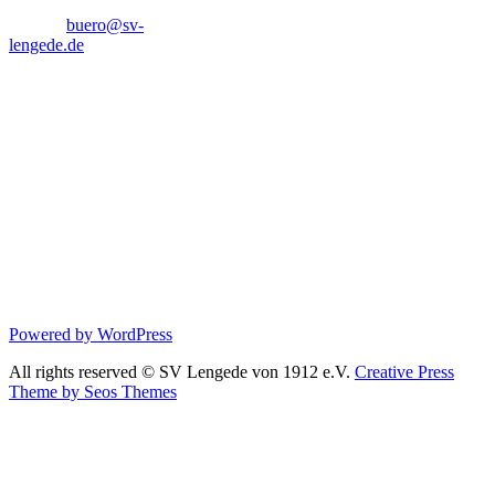
7650
E-Mail:
buero@sv-
lengede.de
Tel. Gaststätte
05344–7650
Geschäftszeiten
Montag: 09:00 –
11:00 Uhr
Mittwoch: 14:00 –
17:00 Uhr
Donnerstag: 09:00 –
11:00 Uhr
Powered by WordPress
All rights reserved © SV Lengede von 1912 e.V.
Creative Press
Theme by Seos Themes