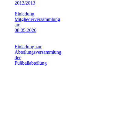
2012/2013
14. Mai 2026
Einladung
Mitgliederversammlung
am
08.05.2026
12. April
2026
Einladung zur
Abteilungsversammlung
der
Fußballabteilung
27. März
2026
Informationen
Geschäftsstelle
38268 Lengede,
Schachtweg 1
38266 Lengede
Postfach 1171
Tel. Büro 05344–