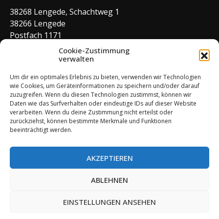
38268 Lengede, Schachtweg 1
38266 Lengede
Postfach 1171
Tel. Büro 05344–7650
Cookie-Zustimmung
E-Mail:
verwalten
buero@sv-lengede.de
Tel. Gaststätte 05344–7650
Um dir ein optimales Erlebnis zu bieten, verwenden wir Technologien
wie Cookies, um Geräteinformationen zu speichern und/oder darauf
zuzugreifen. Wenn du diesen Technologien zustimmst, können wir
Daten wie das Surfverhalten oder eindeutige IDs auf dieser Website
Geschäftszeiten
verarbeiten. Wenn du deine Zustimmung nicht erteilst oder
zurückziehst, können bestimmte Merkmale und Funktionen
Montag: 09:00 – 11:00 Uhr
beeinträchtigt werden.
Mittwoch: 14:00 – 17:00 Uhr
Donnerstag: 09:00 – 11:00 Uhr
AKZEPTIEREN
ABLEHNEN
Powered by WordPress
EINSTELLUNGEN ANSEHEN
All rights reserved © SV Lengede von 1912 e.V.
Creative Press