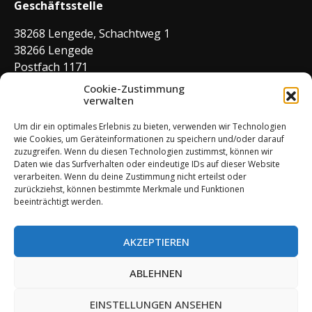
Geschäftsstelle
38268 Lengede, Schachtweg 1
38266 Lengede
Postfach 1171
Tel. Büro 05344–7650
Cookie-Zustimmung
E-Mail:
verwalten
buero@sv-lengede.de
Tel. Gaststätte 05344–7650
Um dir ein optimales Erlebnis zu bieten, verwenden wir Technologien
wie Cookies, um Geräteinformationen zu speichern und/oder darauf
zuzugreifen. Wenn du diesen Technologien zustimmst, können wir
Daten wie das Surfverhalten oder eindeutige IDs auf dieser Website
Geschäftszeiten
verarbeiten. Wenn du deine Zustimmung nicht erteilst oder
zurückziehst, können bestimmte Merkmale und Funktionen
Montag: 09:00 – 11:00 Uhr
beeinträchtigt werden.
Mittwoch: 14:00 – 17:00 Uhr
Donnerstag: 09:00 – 11:00 Uhr
AKZEPTIEREN
ABLEHNEN
Powered by WordPress
EINSTELLUNGEN ANSEHEN