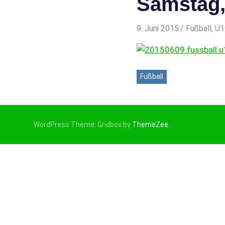
Samstag,
9. Juni 2015
svladmin
Fußball
,
U1
Fußball
WordPress Theme: Gridbox by
ThemeZee
.