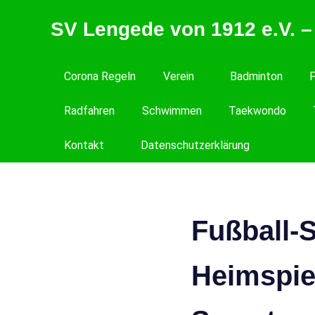
Zum
SV Lengede von 1912 e.V. –
Inhalt
springen
Der
Verein
Corona Regeln
Verein
Badminton
F
zum
Wohlfühlen
Radfahren
Schwimmen
Taekwondo
Kontakt
Datenschutzerklärung
Fußball-S
Heimspie