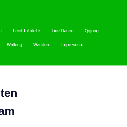
b
Leichtathletik
Line Dance
Qigong
Walking
Wandern
Impressum
zten
 am