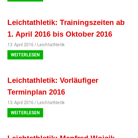
Leichtathletik: Trainingszeiten ab
1. April 2016 bis Oktober 2016
13. April 2016
svladmin
Leichtathletik
WEITERLESEN
Leichtathletik: Vorläufiger
Terminplan 2016
13. April 2016
svladmin
Leichtathletik
WEITERLESEN