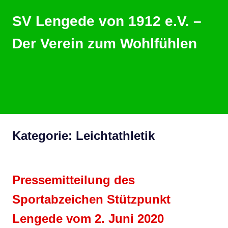
Zum
SV Lengede von 1912 e.V. –
Inhalt
springen
Der Verein zum Wohlfühlen
Der
Verein
zum
Wohlfühlen
MENU
Kategorie:
Leichtathletik
Pressemitteilung des
Sportabzeichen Stützpunkt
Lengede vom 2. Juni 2020