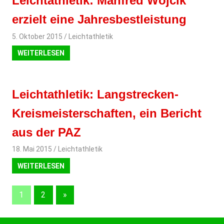
Leichtathletik: Manfred Wojcik
erzielt eine Jahresbestleistung
5. Oktober 2015
svladmin
Leichtathletik
WEITERLESEN
Leichtathletik: Langstrecken-
Kreismeisterschaften, ein Bericht
aus der PAZ
18. Mai 2015
svladmin
Leichtathletik
WEITERLESEN
1
2
Nächste
»
Beitragsnavigation
Beiträge