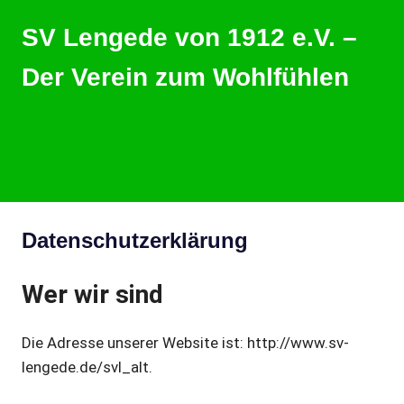
Zum
SV Lengede von 1912 e.V. –
Inhalt
springen
Der Verein zum Wohlfühlen
Der
Verein
zum
Wohlfühlen
MENU
Datenschutzerklärung
Wer wir sind
Die Adresse unserer Website ist: http://www.sv-
lengede.de/svl_alt.