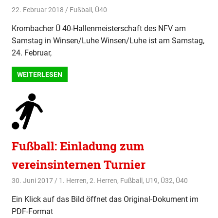
22. Februar 2018
svladmin
Fußball
,
Ü40
Krombacher Ü 40-Hallenmeisterschaft des NFV am
Samstag in Winsen/Luhe Winsen/Luhe ist am Samstag,
24. Februar,
WEITERLESEN
Fußball: Einladung zum
vereinsinternen Turnier
30. Juni 2017
svladmin
1. Herren
,
2. Herren
,
Fußball
,
U19
,
Ü32
,
Ü40
Ein Klick auf das Bild öffnet das Original-Dokument im
PDF-Format