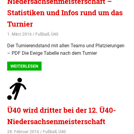
Niedersachsenmeisterschaft –
Statistiken und Infos rund um das
Turnier
1. März 2016
svladmin
Fußball
,
Ü40
Der Turnierendstand mit allen Teams und Platzierungen
– PDF Die Ewige Tabelle nach dem Turnier
WEITERLESEN
Ü40 wird dritter bei der 12. Ü40-
Niedersachsenmeisterschaft
28. Februar 2016
svladmin
Fußball
,
Ü40