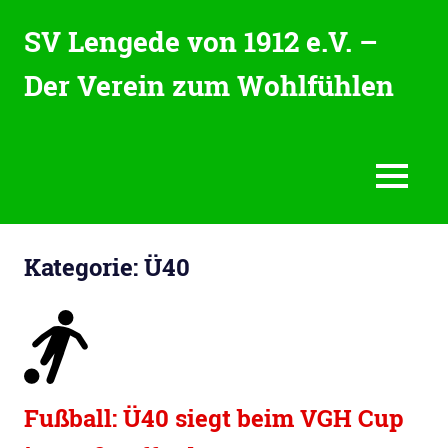
Zum
SV Lengede von 1912 e.V. –
Inhalt
springen
Der Verein zum Wohlfühlen
Der
Verein
zum
Wohlfühlen
MENU
Kategorie:
Ü40
Fußball: Ü40 siegt beim VGH Cup