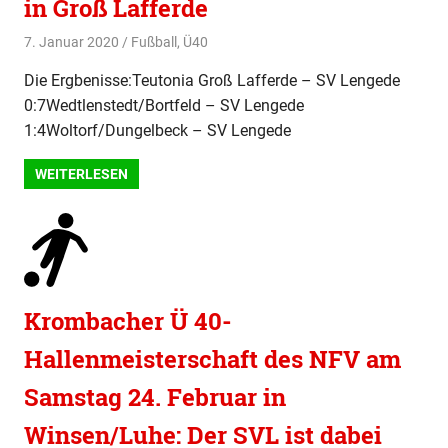
in Groß Lafferde
7. Januar 2020
svladmin
Fußball
,
Ü40
Die Ergbenisse:Teutonia Groß Lafferde – SV Lengede
0:7Wedtlenstedt/Bortfeld – SV Lengede
1:4Woltorf/Dungelbeck – SV Lengede
WEITERLESEN
Krombacher Ü 40-
Hallenmeisterschaft des NFV am
Samstag 24. Februar in
Winsen/Luhe: Der SVL ist dabei