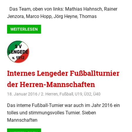
Das Team, oben von links: Mathias Hahnsch, Rainer
Jenzora, Marco Hopp, Jörg Heyne, Thomas
WEITERLESEN
Internes Lengeder Fußballturnier
der Herren-Mannschaften
18. Januar 2016
svladmin
2. Herren
,
Fußball
,
U19
,
Ü32
,
Ü40
Das interne Fußball-Turnier war auch im Jahr 2016 ein
tolles und stimmungsvolles Turnier. Sieben
Mannschaften