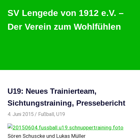
Zum
SV Lengede von 1912 e.V. –
Inhalt
springen
Der Verein zum Wohlfühlen
Der
Verein
zum
Wohlfühlen
MENU
U19: Neues Trainierteam,
Sichtungstraining, Pressebericht
4. Juni 2015
svladmin
Fußball
,
U19
Sören Schuscke und Lukas Müller