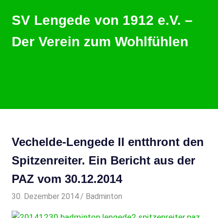
Zum
SV Lengede von 1912 e.V. –
Inhalt
springen
Der Verein zum Wohlfühlen
Der
Verein
zum
Wohlfühlen
MENU
Vechelde-Lengede II entthront den
Spitzenreiter. Ein Bericht aus der
PAZ vom 30.12.2014
30. Dezember 2014
svladmin
Badminton