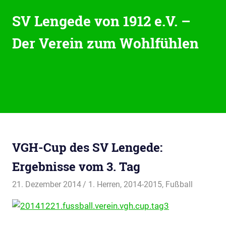
Zum
SV Lengede von 1912 e.V. –
Inhalt
springen
Der Verein zum Wohlfühlen
Der
Verein
zum
Wohlfühlen
MENU
VGH-Cup des SV Lengede:
Ergebnisse vom 3. Tag
21. Dezember 2014
svladmin
1. Herren
,
2014-2015
,
Fußball