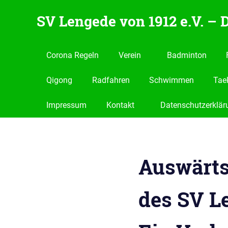
Zum
SV Lengede von 1912 e.V. –
Inhalt
springen
Der
Verein
Corona Regeln
Verein
Badminton
zum
Wohlfühlen
Qigong
Radfahren
Schwimmen
Tae
Impressum
Kontakt
Datenschutzerklär
Auswärts
des SV L