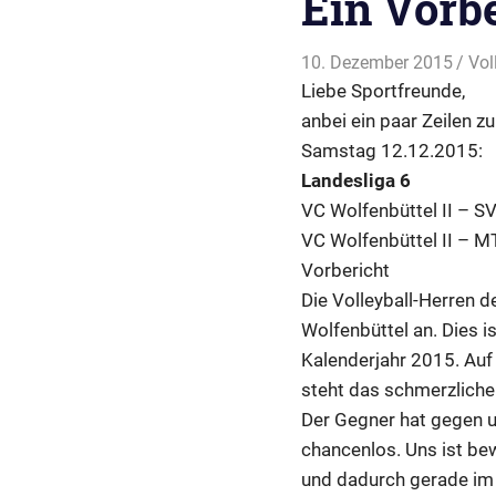
Ein Vorbe
10. Dezember 2015
svl
Vol
Liebe Sportfreunde,
anbei ein paar Zeilen 
Samstag 12.12.2015:
Landesliga 6
VC Wolfenbüttel II – S
VC Wolfenbüttel II – 
Vorbericht
Die Volleyball-Herren
Wolfenbüttel an. Dies i
Kalenderjahr 2015. Auf 
steht das schmerzliche
Der Gegner hat gegen u
chancenlos. Uns ist be
und dadurch gerade im A