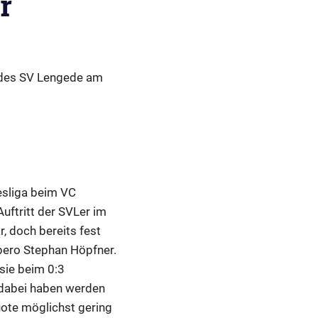
r
n des SV Lengede am
esliga beim VC
Auftritt der SVLer im
, doch bereits fest
ibero Stephan Höpfner.
sie beim 0:3
r dabei haben werden
quote möglichst gering