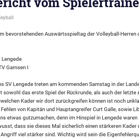
richt vom Spielertraine
admin
leyball
zum bevorstehenden Auswärtsspieltag der Volleyball-Herre
V Lengede
MTV Gamsen I
 des SV Lengede treten am kommenden Samstag in der Land
st sowohl das erste Spiel der Rückrunde, als auch der letzte 
welchen Kader wir dort zurückgreifen können ist noch unklar
 Fehlen von Kapitän und Hauptangreifer Curt Galle, sowie L
ns etwas gutzumachen, denn im Hinspiel in Lengede waren 
wusst, dass sie dieses Mal sicherlich einen stärkeren Kade
ngriff viel stärker sind. Wichtig wird sein die Eigenfehler