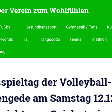
 Der Verein zum Wohlfühlen
Fußball
Gesundheitssport
Gymnastik / Tanz
Ku
kwondo
Taiji
Tangsoodo
Tennis
Triathlon
ung
spieltag der Volleyball
engede am Samstag 12.12