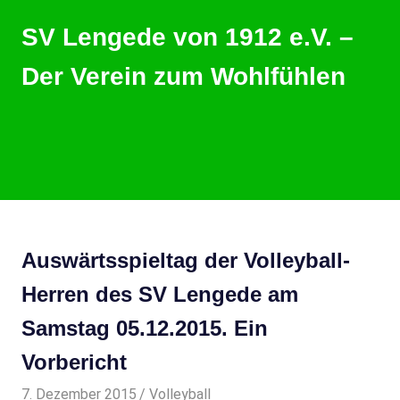
Zum
SV Lengede von 1912 e.V. –
Inhalt
springen
Der Verein zum Wohlfühlen
Der
Verein
zum
Wohlfühlen
MENU
Auswärtsspieltag der Volleyball-
Herren des SV Lengede am
Samstag 05.12.2015. Ein
Vorbericht
7. Dezember 2015
svladmin
Volleyball