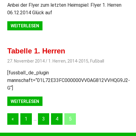
Anbei der Flyer zum letzten Heimspiel: Flyer 1. Herren
06.12.2014 Glück auf
WEITERLESEN
Tabelle 1. Herren
27. November 2014
svladmin
1. Herren
,
2014-2015
,
Fußball
[fussball_de_plugin
mannschaft=“01L72E33FC000000VV0AG812VVHQG9J2-
G“]
WEITERLESEN
«
Vorherige
1
…
3
4
5
Beitragsnavigation
Beiträge