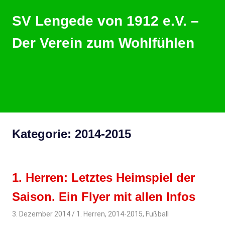
Zum
SV Lengede von 1912 e.V. –
Inhalt
springen
Der Verein zum Wohlfühlen
Der
Verein
zum
Wohlfühlen
MENU
Kategorie:
2014-2015
1. Herren: Letztes Heimspiel der
Saison. Ein Flyer mit allen Infos
3. Dezember 2014
svladmin
1. Herren
,
2014-2015
,
Fußball