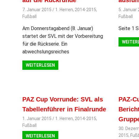
auf die Rückrunde
ausfüh
7. Januar 2015
svladmin
1. Herren
,
2014-2015
,
5. Januar
Fußball
Fußball
Am Donnerstagabend (8. Januar)
Seite 1 S
startet der SVL mit der Vorbereitung
WEITER
für die Rückserie. Ein
abwechslungsreiches
WEITERLESEN
PAZ Cup Vorrunde: SVL als
PAZ-Cu
Tabellenführer in Finalrunde
Berich
Gruppe
1. Januar 2015
svladmin
1. Herren
,
2014-2015
,
Fußball
30. Dezem
2015
,
Fußb
WEITERLESEN