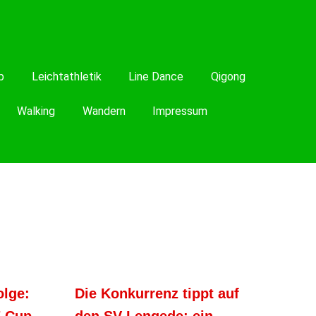
b
Leichtathletik
Line Dance
Qigong
Walking
Wandern
Impressum
olge:
Die Konkurrenz tippt auf