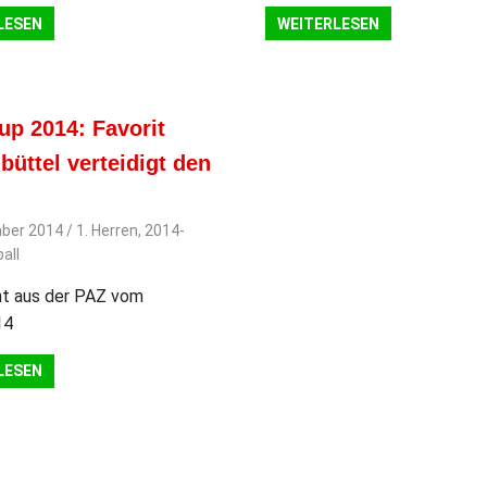
LESEN
WEITERLESEN
p 2014: Favorit
büttel verteidigt den
ber 2014
svladmin
1. Herren
,
2014-
all
ht aus der PAZ vom
14
LESEN