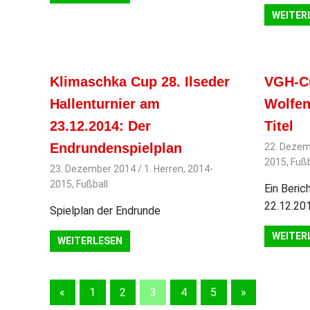
WEITER
Klimaschka Cup 28. Ilseder
VGH-Cu
Hallenturnier am
Wolfen
23.12.2014: Der
Titel
Endrundenspielplan
22. Dezem
2015
,
Fußb
23. Dezember 2014
svladmin
1. Herren
,
2014-
2015
,
Fußball
Ein Beric
22.12.20
Spielplan der Endrunde
WEITER
WEITERLESEN
«
Vorherige
1
2
3
4
5
Nächste
»
Beitragsnavigation
Beiträge
Beiträge