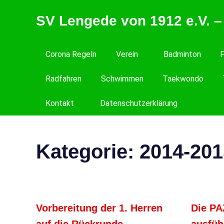
Zum
SV Lengede von 1912 e.V. –
Inhalt
springen
Der
Verein
Corona Regeln
Verein
Badminton
F
zum
Wohlfühlen
Radfahren
Schwimmen
Taekwondo
Kontakt
Datenschutzerklärung
Kategorie:
2014-201
Vorbereitung der 1. Herren
Die PA