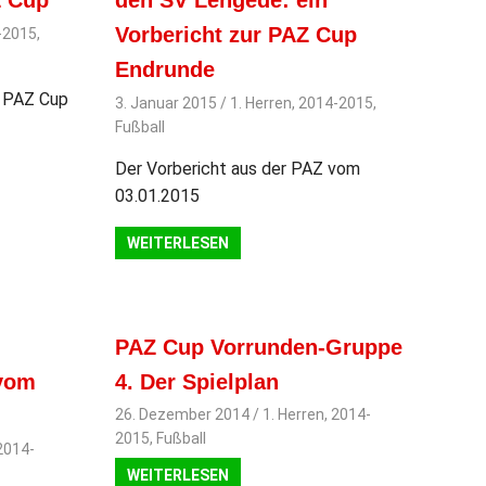
Z Cup
den SV Lengede: ein
Vorbericht zur PAZ Cup
-2015
,
Endrunde
f PAZ Cup
3. Januar 2015
svladmin
1. Herren
,
2014-2015
,
Fußball
Der Vorbericht aus der PAZ vom
03.01.2015
WEITERLESEN
PAZ Cup Vorrunden-Gruppe
 vom
4. Der Spielplan
26. Dezember 2014
svladmin
1. Herren
,
2014-
2015
,
Fußball
2014-
WEITERLESEN