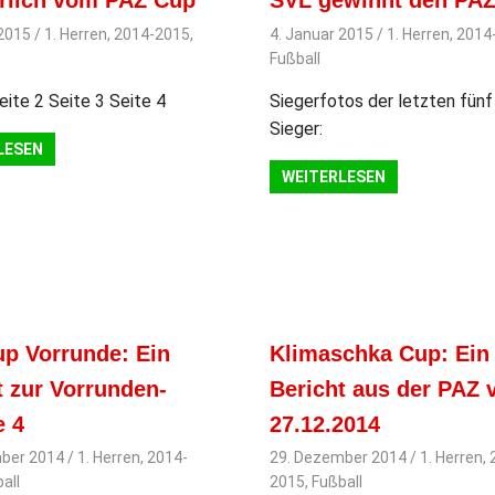
rlich vom PAZ Cup
SVL gewinnt den PA
 2015
svladmin
1. Herren
,
2014-2015
,
4. Januar 2015
svladmin
1. Herren
,
2014
Fußball
eite 2 Seite 3 Seite 4
Siegerfotos der letzten fün
Sieger:
LESEN
WEITERLESEN
p Vorrunde: Ein
Klimaschka Cup: Ein
t zur Vorrunden-
Bericht aus der PAZ
 4
27.12.2014
ber 2014
svladmin
1. Herren
,
2014-
29. Dezember 2014
svladmin
1. Herren
,
all
2015
,
Fußball