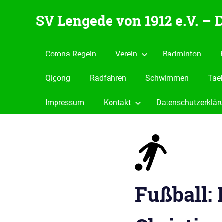
Zum
SV Lengede von 1912 e.V. –
Inhalt
springen
Der
Verein
Corona Regeln
Verein
Badminton
zum
Wohlfühlen
Qigong
Radfahren
Schwimmen
Tae
Impressum
Kontakt
Datenschutzerklär
Fußball: