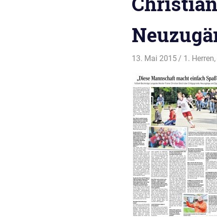
Christian
Neuzugän
13. Mai 2015
svladmin
1. Herren