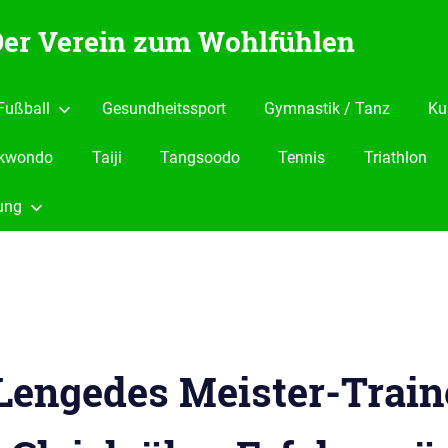
 Der Verein zum Wohlfühlen
Fußball
Gesundheitssport
Gymnastik / Tanz
Ku
kwondo
Taiji
Tangsoodo
Tennis
Triathlon
ung
 Lengedes Meister-Train