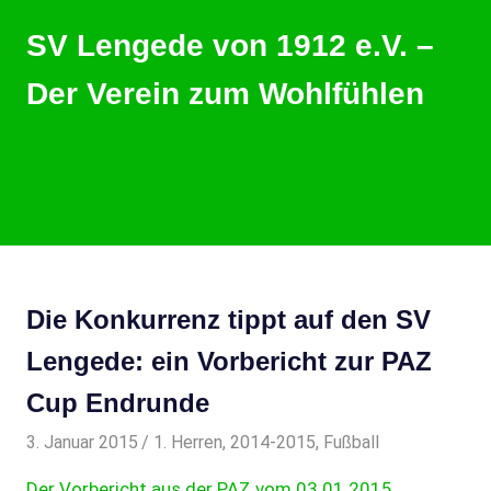
Zum
SV Lengede von 1912 e.V. –
Inhalt
springen
Der Verein zum Wohlfühlen
Der
Verein
zum
Wohlfühlen
MENU
Die Konkurrenz tippt auf den SV
Lengede: ein Vorbericht zur PAZ
Cup Endrunde
3. Januar 2015
svladmin
1. Herren
,
2014-2015
,
Fußball
Der Vorbericht aus der PAZ vom 03.01.2015