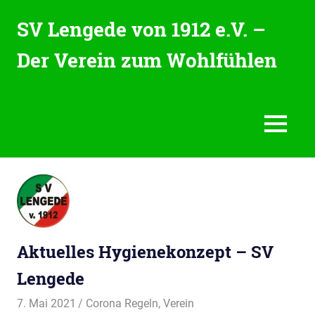
Zum
SV Lengede von 1912 e.V. –
Inhalt
springen
Der Verein zum Wohlfühlen
Der
Verein
zum
Wohlfühlen
MENU
Aktuelles Hygienekonzept – SV
Lengede
7. Mai 2021
svladmin
Corona Regeln
,
Verein