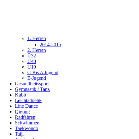
1. Herren
2014-2015
2. Herren
Ü32
Ü40
U19
G Bis A Jugend
E-Jugend
Gesundheitssport
Gymnastik / Tanz
Kubb
Leichtathletik
Line Dance
Qigong
Radfahren
Schwimmen
Taekwondo
Taiji