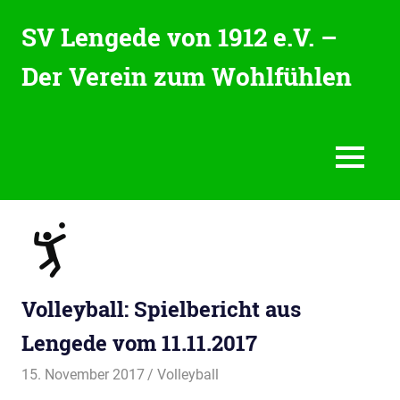
Zum
SV Lengede von 1912 e.V. –
Inhalt
springen
Der Verein zum Wohlfühlen
Der
Verein
zum
Wohlfühlen
MENU
Volleyball: Spielbericht aus
Lengede vom 11.11.2017
15. November 2017
svladmin
Volleyball