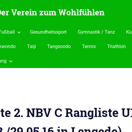
 Der Verein zum Wohlfühlen
Fußball
Gesundheitssport
Gymnastik / Tanz
Ku
kwondo
Taiji
Tangsoodo
Tennis
Triathlon
ung
ste 2. NBV C Rangliste U
8./29.05.16 in Lengede)