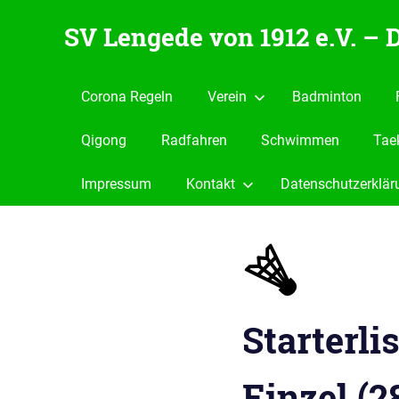
Zum
SV Lengede von 1912 e.V. –
Inhalt
springen
Der
Verein
Corona Regeln
Verein
Badminton
zum
Wohlfühlen
Qigong
Radfahren
Schwimmen
Tae
Impressum
Kontakt
Datenschutzerklär
Starterli
Einzel (2