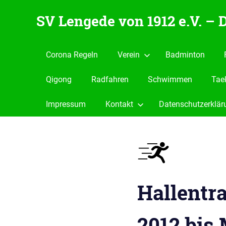
Zum
SV Lengede von 1912 e.V. –
Inhalt
springen
Der
Verein
Corona Regeln
Verein
Badminton
zum
Wohlfühlen
Qigong
Radfahren
Schwimmen
Tae
Impressum
Kontakt
Datenschutzerklär
Hallentr
2012 bis