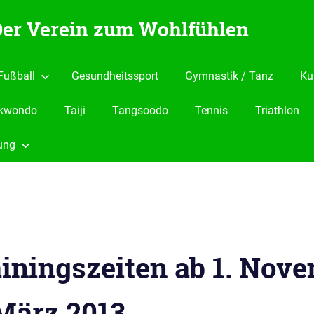
 Der Verein zum Wohlfühlen
Fußball
Gesundheitssport
Gymnastik / Tanz
Ku
kwondo
Taiji
Tangsoodo
Tennis
Triathlon
ung
ainingszeiten ab 1. Nov
 März 2013