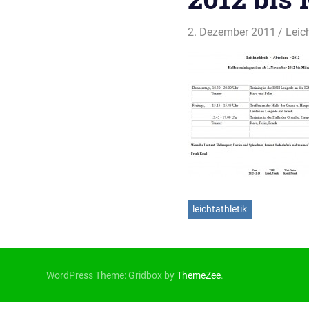
2. Dezember 2011
svla
Leic
leichtathletik
WordPress Theme: Gridbox by
ThemeZee
.