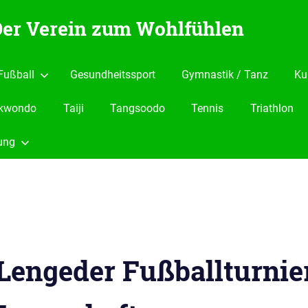
 Der Verein zum Wohlfühlen
Fußball
Gesundheitssport
Gymnastik / Tanz
Ku
kwondo
Taiji
Tangsoodo
Tennis
Triathlon
ung
 Lengeder Fußballturnie