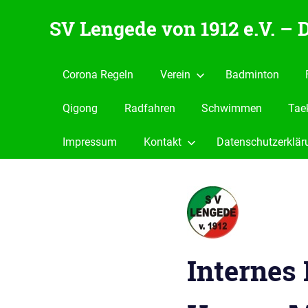
Zum
SV Lengede von 1912 e.V. –
Inhalt
springen
Der
Verein
Corona Regeln
Verein
Badminton
zum
Wohlfühlen
Qigong
Radfahren
Schwimmen
Tae
Impressum
Kontakt
Datenschutzerklär
Internes