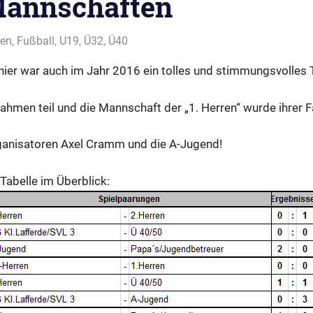
Mannschaften
in
ren
,
Fußball
,
U19
,
Ü32
,
Ü40
nier war auch im Jahr 2016 ein tolles und stimmungsvolles T
hmen teil und die Mannschaft der „1. Herren“ wurde ihrer Fa
ganisatoren Axel Cramm und die A-Jugend!
Tabelle im Überblick: