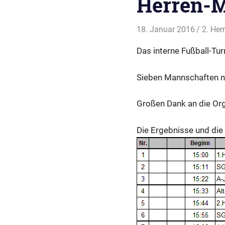
Herren-
18. Januar 2016
svladm
2. Her
Das interne Fußball-Tur
Sieben Mannschaften na
Großen Dank an die Or
Die Ergebnisse und die 