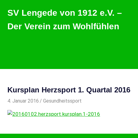
Zum
SV Lengede von 1912 e.V. –
Inhalt
springen
Der Verein zum Wohlfühlen
Der
Verein
zum
Wohlfühlen
MENU
Kursplan Herzsport 1. Quartal 2016
4. Januar 2016
svladmin
Gesundheitssport