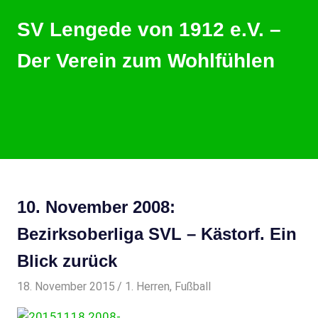
Zum
SV Lengede von 1912 e.V. –
Inhalt
springen
Der Verein zum Wohlfühlen
Der
Verein
zum
Wohlfühlen
MENU
10. November 2008:
Bezirksoberliga SVL – Kästorf. Ein
Blick zurück
18. November 2015
svladmin
1. Herren
,
Fußball