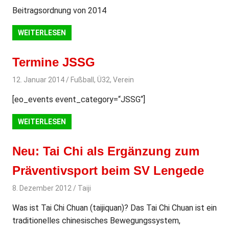
Beitragsordnung von 2014
WEITERLESEN
Termine JSSG
12. Januar 2014
svladmin
Fußball
,
Ü32
,
Verein
[eo_events event_category=“JSSG“]
WEITERLESEN
Neu: Tai Chi als Ergänzung zum
Präventivsport beim SV Lengede
8. Dezember 2012
svladmin
Taiji
Was ist Tai Chi Chuan (taijiquan)? Das Tai Chi Chuan ist ein
traditionelles chinesisches Bewegungssystem,