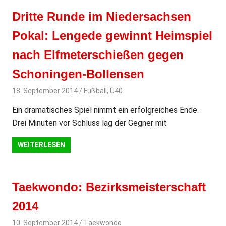
Dritte Runde im Niedersachsen
Pokal: Lengede gewinnt Heimspiel
nach Elfmeterschießen gegen
Schoningen-Bollensen
18. September 2014
svladmin
Fußball
,
Ü40
Ein dramatisches Spiel nimmt ein erfolgreiches Ende.
Drei Minuten vor Schluss lag der Gegner mit
WEITERLESEN
Taekwondo: Bezirksmeisterschaft
2014
10. September 2014
svladmin
Taekwondo