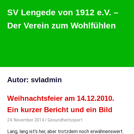
Zum
SV Lengede von 1912 e.V. –
Inhalt
springen
Der Verein zum Wohlfühlen
Der
Verein
zum
Wohlfühlen
MENU
Autor:
svladmin
Weihnachtsfeier am 14.12.2010.
Ein kurzer Bericht und ein Bild
24. November 2014
svladmin
Gesundheitssport
Lang, lang ist’s her, aber trotzdem noch erwähnenswert.