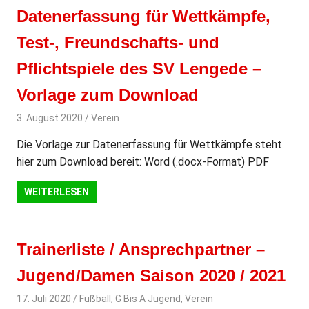
Datenerfassung für Wettkämpfe,
Test-, Freundschafts- und
Pflichtspiele des SV Lengede –
Vorlage zum Download
3. August 2020
svladmin
Verein
Die Vorlage zur Datenerfassung für Wettkämpfe steht
hier zum Download bereit: Word (.docx-Format) PDF
WEITERLESEN
Trainerliste / Ansprechpartner –
Jugend/Damen Saison 2020 / 2021
17. Juli 2020
svladmin
Fußball
,
G Bis A Jugend
,
Verein