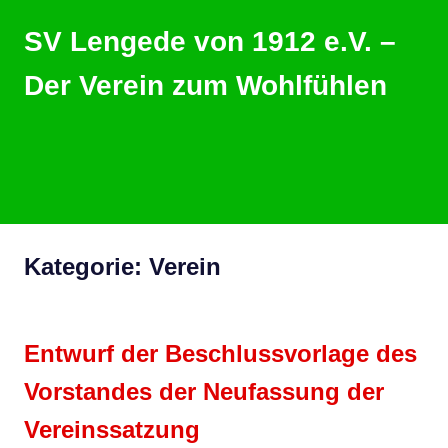
Zum
SV Lengede von 1912 e.V. –
Inhalt
springen
Der Verein zum Wohlfühlen
Der
Verein
zum
Wohlfühlen
MENU
Kategorie:
Verein
Entwurf der Beschlussvorlage des
Vorstandes der Neufassung der
Vereinssatzung