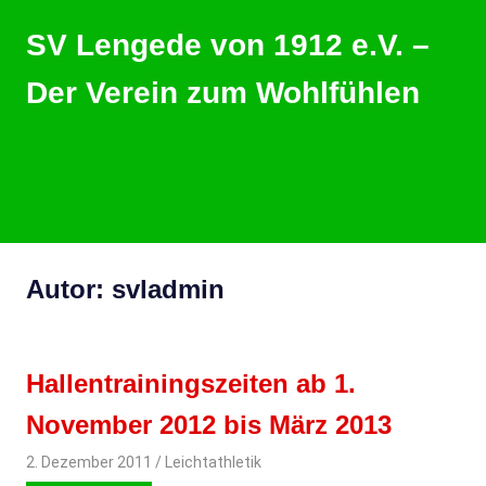
Zum
SV Lengede von 1912 e.V. –
Inhalt
springen
Der Verein zum Wohlfühlen
Der
Verein
zum
Wohlfühlen
MENU
Autor:
svladmin
Hallentrainingszeiten ab 1.
November 2012 bis März 2013
2. Dezember 2011
svladmin
Leichtathletik